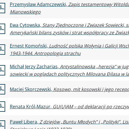
Przemysław Adamczewski,
Zapis testamentowy Witolda 
Mianowskiego
Ewa Cytowska,
Stany Zjednoczone i Związek Sowiecki, s
Amerykański bilans zysków i strat współpracy ze Zwią
Ernest Komoński,
Ludność polska Wołynia i Galicji Ws
1943‑1944. Antropologia strachu
Michał Jerzy Zacharias,
Antystalinowska „herezja” w jugo
sowiecki w poglądach politycznych Milovana Đilasa w l
Maciej Skorczewski,
Kosowo, mit kosowski i jego recep
Renata Król‑Mazur,
GU(U)AM – od deklaracji po rzeczy
Paweł Libera,
Z dziejów „Buntu Młodych” i „Polityki”. Li