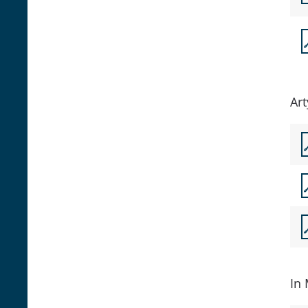
Art
In