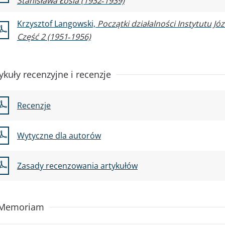
Stanisława Łosia (1932‑1939)
Krzysztof Langowski,
Początki działalności Instytutu J
Część 2 (1951‑1956)
ykuły recenzyjne i recenzje
Recenzje
Wytyczne dla autorów
Zasady recenzowania artykułów
 Memoriam