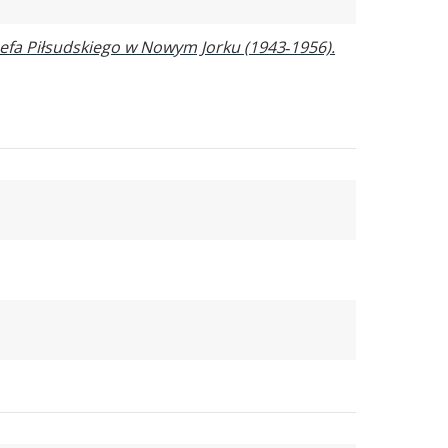
ózefa Piłsudskiego w Nowym Jorku (1943‑1956).