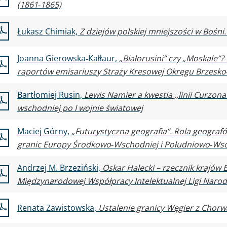
(1861‑1865)
Łukasz Chimiak,
Z dziejów polskiej mniejszości w Bośni.
Joanna Gierowska‑Kałłaur,
„Białorusini” czy „Moskale”?
raportów emisariuszy Straży Kresowej Okręgu Brzesko
Bartłomiej Rusin,
Lewis Namier a kwestia ,,linii Curzona’
wschodniej po I wojnie światowej
Maciej Górny,
„Futurystyczna geografia”. Rola geograf
granic Europy Środkowo‑Wschodniej i Południowo‑Wsc
Andrzej M. Brzeziński,
Oskar Halecki – rzecznik krajów
Międzynarodowej Współpracy Intelektualnej Ligi Naro
Renata Zawistowska,
Ustalenie granicy Węgier z Chorwa