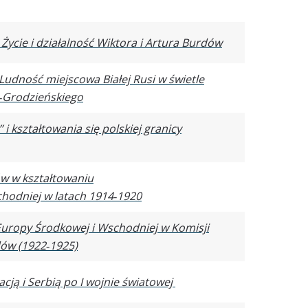
 Życie i działalność Wiktora i Artura Burdów
 Ludność miejscowa Białej Rusi w świetle
‑Grodzieńskiego
’ i kształtowania się polskiej granicy
ów w kształtowaniu
hodniej w latach 1914‑1920
 Europy Środkowej i Wschodniej w Komisji
dów (1922‑1925)
cją i Serbią po I wojnie światowej