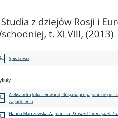
Studia z dziejów Rosji i E
schodniej, t. XLVIII, (2013)
Spis treści
ykuły
Aleksandra Julia Leinwand, Rosja w propagandzie pol
zagadnienia
Hanna Marczewska‑Zagdańska,
Stosunki amerykańsko‑r