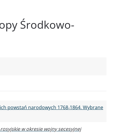
uropy Środkowo-
skich powstań narodowych 1768‑1864. Wybrane
osyjskie w okresie wojny secesyjnej