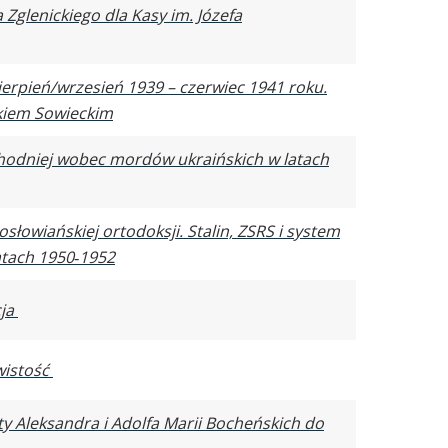
Zglenickiego dla Kasy im. Józefa
ierpień/wrzesień 1939 – czerwiec 1941 roku.
zkiem Sowieckim
chodniej wobec mordów ukraińskich w latach
słowiańskiej ortodoksji. Stalin, ZSRS i system
atach 1950‑1952
cja
wistość
sty Aleksandra i Adolfa Marii Bocheńskich do